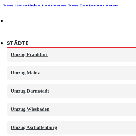
Zum Hauptinhalt springen
Zum Footer springen
Deutschland-, europa- & weltweit
UMZÜGE
STÄDTE
Privatumzüge
Umzug Frankfurt
Büro- und Geschäftsumzüge
Umzug Mainz
Ferntransport
Umzug Darmstadt
ZUSATZSERVICE
Umzug Wiesbaden
Lagerung
Umzug Aschaffenburg