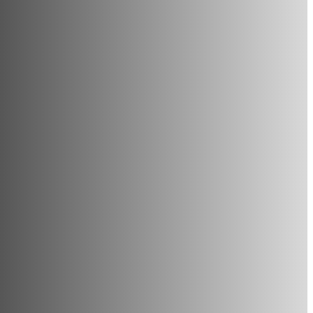
on
schränke,
inen