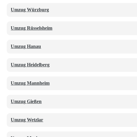
Malerservice
Umzug Würzburg
Reinigung
Umzug Rüsselsheim
Entrümpelung
Umzug Hanau
Küchenmontage
Umzug Heidelberg
SPEZIALSERVICE
Leistungen
Umzug Mannheim
2-Mann-Handling
Städte
Hinterlassen Sie Ihren Namen und Ihre Telefonnu
Umzug Gießen
Kostenübersicht
Internationaler Umzug
Über uns
Karriere
Umzug Wetzlar
Überseeumzug
Ratgeber