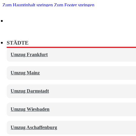
Zum Hauptinhalt springen
Zum Footer springen
Deutschland-, europa- & weltweit
UMZÜGE
STÄDTE
Privatumzüge
Umzug Frankfurt
Büro- und Geschäftsumzüge
Umzug Mainz
Ferntransport
Umzug Darmstadt
ZUSATZSERVICE
Umzug Wiesbaden
Lagerung
Umzug Aschaffenburg