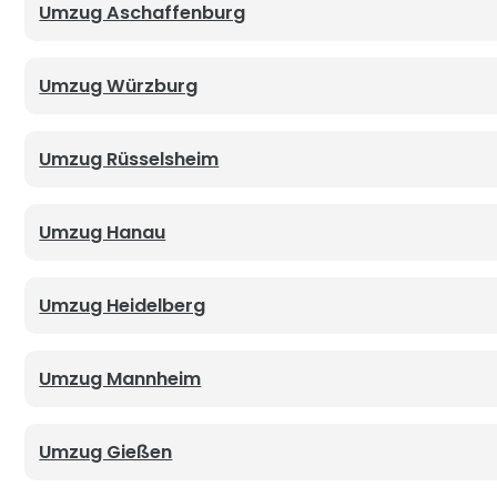
Umzug Aschaffenburg
Malerservice
Umzug Würzburg
Reinigung
Umzug Rüsselsheim
Entrümpelung
Umzug Hanau
Küchenmontage
Umzug Heidelberg
Leistungen
SPEZIALSERVICE
Umzug Mannheim
2-Mann-Handling
Städte
Kostenübersicht
Umzug Gießen
Über uns
Internationaler Umzug