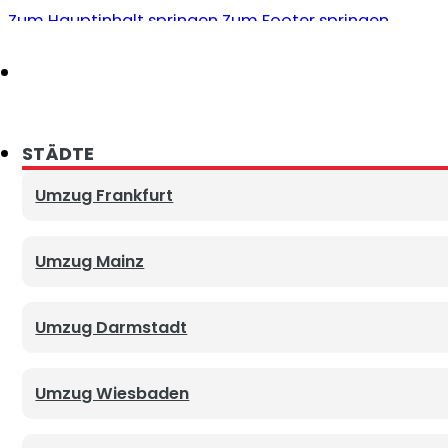
Zum Hauptinhalt springen
Zum Footer springen
Deutschland-, europa- & weltweit
UMZÜGE
STÄDTE
Privatumzüge
Umzug Frankfurt
Büro- und Geschäftsumzüge
Umzug Mainz
Ferntransport
Umzug Darmstadt
ZUSATZSERVICE
Umzug Wiesbaden
Lagerung