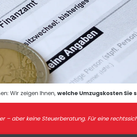
en: Wir zeigen Ihnen,
welche Umzugskosten Sie s
 – aber keine Steuerberatung. Für eine rechtssich