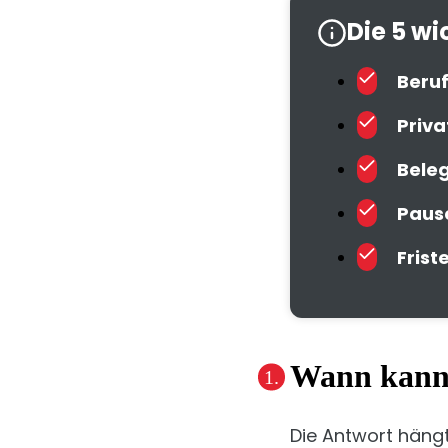
Die 5 w
Beru
Priva
Beleg
Paus
Frist
Wann kann 
Die Antwort häng